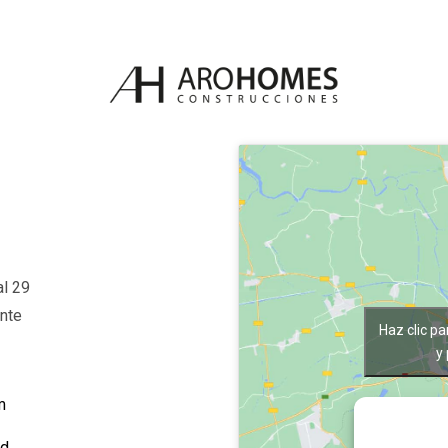
al 29
nte
Haz clic p
y
m
ad