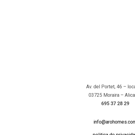
Av. del Portet, 46 – loc
03725 Moraira – Alica
695 37 28 29
info@arohomes.co
politica de privacid