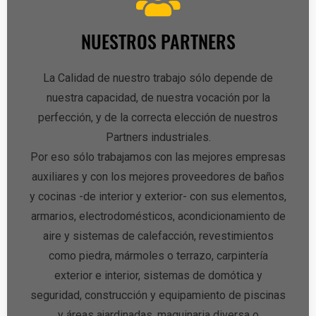
NUESTROS PARTNERS
La Calidad de nuestro trabajo sólo depende de
nuestra capacidad, de nuestra vocación por la
perfección, y de la correcta elección de nuestros
Partners industriales.
Por eso sólo trabajamos con las mejores empresas
auxiliares y con los mejores proveedores de baños
y cocinas -de interior y exterior- con sus elementos,
armarios, electrodomésticos, acondicionamiento de
aire y sistemas de calefacción, revestimientos
como piedra, mármoles o terrazo, carpintería
exterior e interior, sistemas de domótica y
seguridad, construcción y equipamiento de piscinas
y áreas ajardinadas, maquinaria diversa o