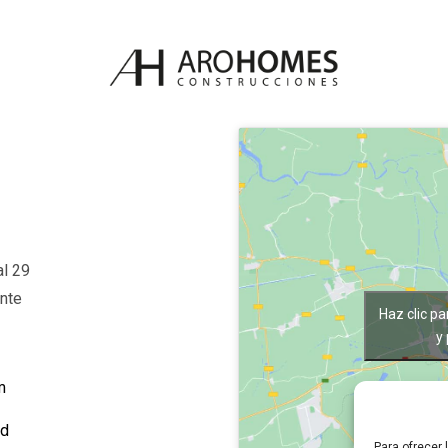
al 29
nte
Haz clic p
y
m
ad
Para ofrecer